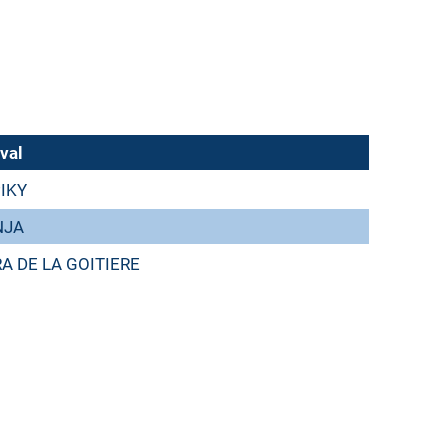
val
IKY
NJA
A DE LA GOITIERE