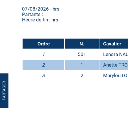
07/08/2026 - hrs
Partants :
Heure de fin : hrs
Ordre
N.
Cavalier
1
501
Lenora NA
2
1
Anette TR
3
2
Marylou L
PARTAGER