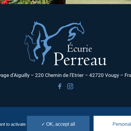
vage d’Aiguilly – 220 Chemin de l’Etrier – 42720 Vougy – Fr
nt to activate
✓ OK, accept all
Personal
HT © 2021 ECURIES PERREAU |
INNOV'DATA
|
MENTIONS 